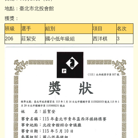
地點：臺北市北投會館
獲獎：
班級
選手
組別
項目
名次
206
莊絜安
國小低年級組
西洋棋
3