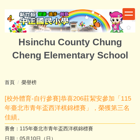
跳
到
主
要
內
Hsinchu County Chung
容
區
Cheng Elementary School
首頁
榮譽榜
[校外體育-自行參賽]恭喜206莊絜安參加「115
年臺北市青年盃西洋棋錦標賽」，榮獲第三名
佳績。
賽會：
115
年臺北市青年盃西洋棋錦標賽
日期：
05
月
10
日（日）