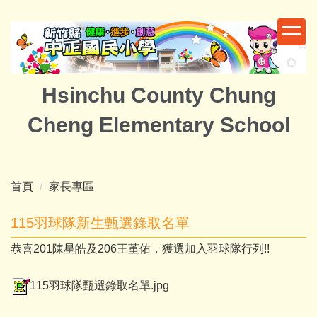
跳
到
主
要
內
Hsinchu County Chung
容
區
Cheng Elementary School
首頁
家長專區
115羽球隊新生甄選錄取名單
恭喜201陳星皓及206王堇佑，獲選加入羽球隊行列!!
115羽球隊甄選錄取名單.jpg